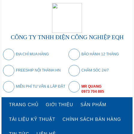
CÔNG TY TNHH ĐIỆN CÔNG NGHIỆP EQH
ĐỊA CHỈ MUA HÀNG
BẢO HÀNH 12 THÁNG
FREESHIP NỘI THÀNH HN
CHĂM SÓC 24/7
MIỄN PHÍ TƯ VẤN & LẮP ĐẶT
MR QUANG
0973 704 885
TRANG CHỦ
GIỚI THIỆU
SẢN PHẨM
TÀI LIỆU KỸ THUẬT
CHÍNH SÁCH BÁN HÀNG
TIN TỨC
LIÊN HỆ