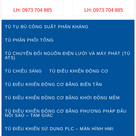
LH: 0973 704 885
LH: 0973 704 885
TỦ TỤ BÙ CÔNG SUẤT PHẢN KHÁNG
TỦ PHÂN PHỐI TỔNG
TỦ CHUYỂN ĐỔI NGUỒN ĐIỆN LƯỚI VÀ MÁY PHÁT (TỦ
ATS)
TỦ CHIẾU SÁNG
TỦ ĐIỀU KHIỂN ĐỘNG CƠ
TỦ ĐIỀU KHIỂN ĐỘNG CƠ BẰNG BIẾN TẦN
TỦ ĐIỀU KHIỂN ĐỘNG CƠ BẰNG KHỞI ĐỘNG MỀM
TỦ ĐIỀU KHIỂN ĐỘNG CƠ BẰNG PHƯƠNG PHÁP ĐẤU
NỐI SAO – TAM GIÁC
TỦ ĐIỀU KHIỂN SỬ DỤNG PLC – MÀN HÌNH HMI