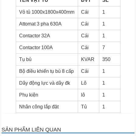
TÊN VẬT TƯ
ĐVT
SL
Vỏ tủ 1000x1800x400mm
Cái
1
Attomat 3 pha 630A
Cái
1
Contactor 32A
Cái
1
Contactor 100A
Cái
7
Tụ bù
KVAR
350
Bộ điều khiển tụ bù 8 cấp
Cái
1
Dây động lực và dây đk
Lô
1
Phụ kiện
lô
1
Nhân công lắp đặt
Tủ
1
SẢN PHẨM LIÊN QUAN