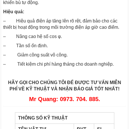
khiển bù tự động.
Hiệu quả:
– Hiệu quả điện áp tăng lên rõ rệt, đảm bảo cho các
thiết bị hoạt động trong môi trường điện áp giờ cao điểm.
– Nâng cao hệ số cos φ.
– Tần số ổn định.
– Giảm công suất vô công.
– Tiết kiệm chi phí hàng tháng cho doanh nghiệp.
HÃY GỌI CHO CHÚNG TÔI ĐỂ ĐƯỢC TƯ VẤN MIỄN
PHÍ VỀ KỸ THUẬT VÀ NHẬN BÁO GIÁ TỐT NHẤT!
Mr Quang: 0973. 704. 885.
THÔNG SỐ KỸ THUẬT