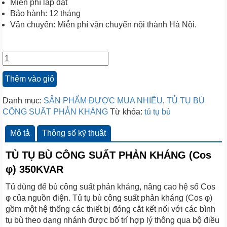
Miễn phí lắp đặt
Bảo hành: 12 tháng
Vận chuyển: Miễn phí vận chuyển nội thành Hà Nội.
Thêm vào giỏ
Danh mục:
SẢN PHẨM ĐƯỢC MUA NHIỀU
,
TỦ TỤ BÙ
CÔNG SUẤT PHẢN KHÁNG
Từ khóa:
tủ tụ bù
Mô tả
Thông số kỹ thuât
TỦ TỤ BÙ CÔNG SUẤT PHẢN KHÁNG (Cos
φ) 350KVAR
Tủ dùng để bù công suất phản kháng, nâng cao hệ số Cos
φ của nguồn điện. Tủ tụ bù công suất phản kháng (Cos φ)
gồm một hệ thống các thiết bị đóng cắt kết nối với các bình
tụ bù theo dạng nhánh được bố trí hợp lý thông qua bộ điều