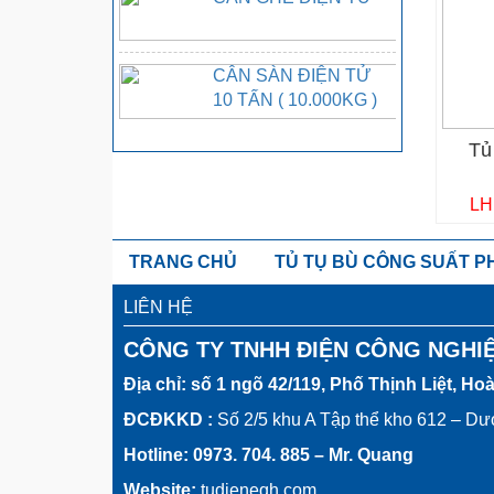
CÂN SÀN ĐIỆN TỬ
10 TẤN ( 10.000KG )
Tủ
LH
TRANG CHỦ
TỦ TỤ BÙ CÔNG SUẤT 
LIÊN HỆ
CÔNG TY TNHH ĐIỆN CÔNG NGHI
Địa chỉ: số 1 ngõ 42/119, Phố Thịnh Liệt, Ho
ĐCĐKKD :
Số 2/5 khu A Tập thể kho 612 – D
Hotline: 0973. 704. 885 – Mr. Quang
Website:
tudieneqh.com