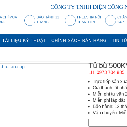
CÔNG TY TNHH ĐIỆN CÔNG 
ỊA CHỈ MUA
BẢO HÀNH 12
FREESHIP NỘI
CHĂM
ÀNG
THÁNG
THÀNH HN
24/7
TÀI LIỆU KỸ THUẬT
CHÍNH SÁCH BÁN HÀNG
TIN T
Tủ bù 500
LH: 0973 704 885
Trực tiếp sản xu
Giá thành tốt nhấ
Miễn phí tư vấn 
Miễn phí lắp đặt
Bảo hành: 12 th
Vận chuyển: Miễn