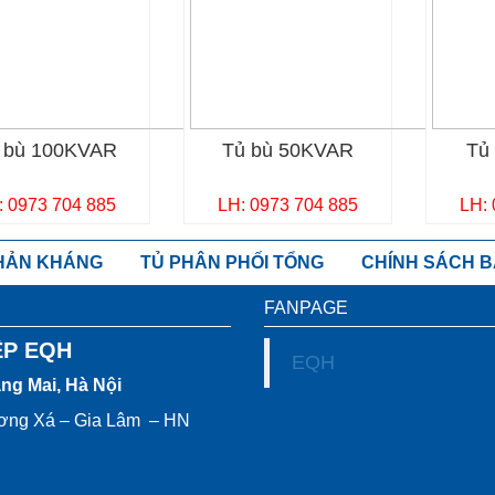
 bù 100KVAR
Tủ bù 50KVAR
Tủ
: 0973 704 885
LH: 0973 704 885
LH:
PHẢN KHÁNG
TỦ PHÂN PHỐI TỔNG
CHÍNH SÁCH 
FANPAGE
ỆP EQH
EQH
àng Mai, Hà Nội
ương Xá – Gia Lâm – HN