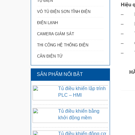
TỤ ĐIỆN
Hiệu 
VỎ TỦ ĐIỆN SƠN TĨNH ĐIỆN
– Hiệu
ĐIỆN LẠNH
– Nân
– Tần
CAMERA GIÁM SÁT
– Giả
THI CÔNG HỆ THỐNG ĐIỆN
– Tiết
CÂN ĐIỆN TỬ
HÃ
SẢN PHẨM NỔI BẬT
Tủ điều khiển lập trình
PLC – HMI
Tủ điều khiển bằng
khởi động mềm
Tủ điều khiển động cơ