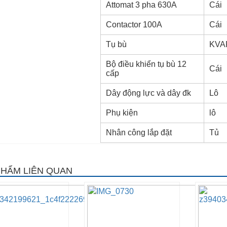
Attomat 3 pha 630A
Cái
Contactor 100A
Cái
Tụ bù
KVA
Bộ điều khiển tụ bù 12
Cái
cấp
Dây động lực và dây đk
Lô
Phụ kiện
lô
Nhân công lắp đặt
Tủ
PHẨM LIÊN QUAN