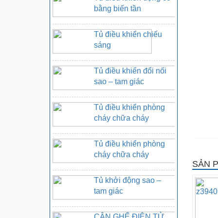
bằng biến tần
Tủ điều khiển chiếu
sáng
Tủ điều khiển đổi nối
sao – tam giác
Tủ điều khiển phòng
cháy chữa cháy
Tủ điều khiển phòng
cháy chữa cháy
SẢN 
Tủ khởi động sao –
tam giác
CÂN GHẾ ĐIỆN TỬ