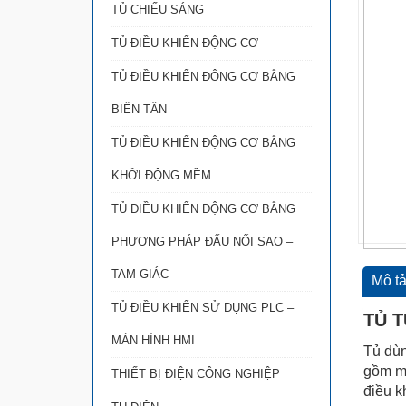
TỦ CHIẾU SÁNG
TỦ ĐIỀU KHIỂN ĐỘNG CƠ
TỦ ĐIỀU KHIỂN ĐỘNG CƠ BẰNG
BIẾN TẦN
TỦ ĐIỀU KHIỂN ĐỘNG CƠ BẰNG
KHỞI ĐỘNG MỀM
TỦ ĐIỀU KHIỂN ĐỘNG CƠ BẰNG
PHƯƠNG PHÁP ĐẤU NỐI SAO –
TAM GIÁC
Mô t
TỦ ĐIỀU KHIỂN SỬ DỤNG PLC –
TỦ T
MÀN HÌNH HMI
Tủ dùn
gồm mộ
THIẾT BỊ ĐIỆN CÔNG NGHIỆP
điều k