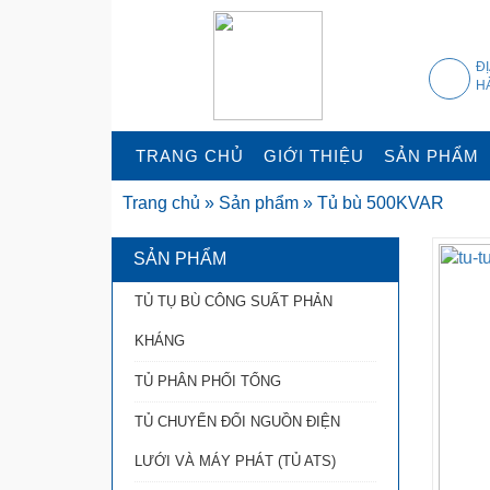
Đ
H
TRANG CHỦ
GIỚI THIỆU
SẢN PHẨM
Trang chủ
»
Sản phẩm
»
Tủ bù 500KVAR
SẢN PHẨM
TỦ TỤ BÙ CÔNG SUẤT PHẢN
KHÁNG
TỦ PHÂN PHỐI TỔNG
TỦ CHUYỂN ĐỔI NGUỒN ĐIỆN
LƯỚI VÀ MÁY PHÁT (TỦ ATS)