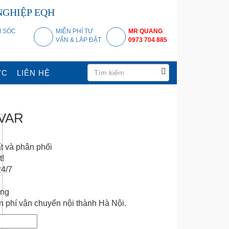
NGHIỆP EQH
 SÓC
MIỄN PHÍ TƯ
MR QUANG
VẤN & LẮP ĐẶT
0973 704 885
ỨC
LIÊN HỆ
KVAR
ất và phân phối
t!
24/7
áng
 phí vận chuyển nội thành Hà Nội.