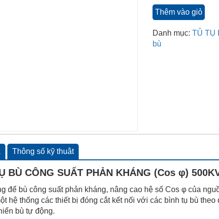
Thêm vào giỏ
Danh mục:
TỦ TỤ
bù
ả
Thông số kỹ thuât
Ụ BÙ CÔNG SUẤT PHẢN KHÁNG (Cos φ) 500K
g để bù công suất phản kháng, nâng cao hệ số Cos φ của nguồ
t hệ thống các thiết bị đóng cắt kết nối với các bình tụ bù the
hiển bù tự động.